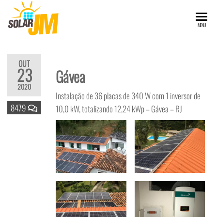
SOLARJM
Painéis
MENU
solares, luz
solar,
energia
renovavel,
energia
OUT
23
fotovoltaica,
Gávea
custo,
beneficio,
2020
energia.
Instalação de 36 placas de 340 W com 1 inversor de
8479
10,0 kW, totalizando 12,24 kWp – Gávea – RJ